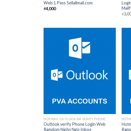
Web 1 Pass Sellallmail.com
Logi
Mail
₫
4,000
₫
3,0
Add to
wishlist
HOTMAIL OUTLOOK ĐÃ VERIFY PHONE
HOTM
Outlook verify Phone Login Web
Hotm
Ramdom Ngôn Ngữ Inbox
Ramd