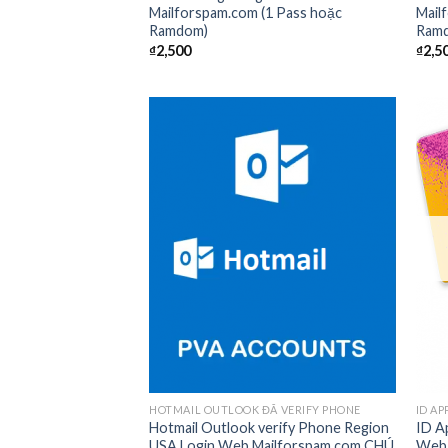
Mailforspam.com (1 Pass hoặc
Mail
Ramdom)
Ram
₫
2,500
₫
2,5
Add to
wishlist
HOTMAIL OUTLOOK ĐÃ VERIFY PHONE
ID AP
Hotmail Outlook verify Phone Region
ID A
USA Login Web Mailforspam.com CHÚ
Web 