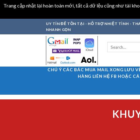
Trang cập nhật lại hoàn toàn mới, tất cả dữ lệu cũng như tài k
Skip
UY TÍN ĐỂ TỒN TẠI - HỖ TRỢ NHIỆT TÌNH - 
to
NHANH GỌN
content
Search
for:
CHÚ Ý CÁC BÁC MUA MAIL XONG LƯU V
HÀNG LIÊN HỆ FB HOẶC CÁ
KHUY