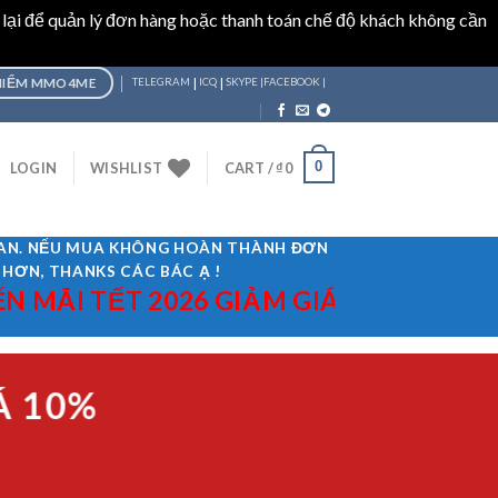
 lại để quản lý đơn hàng hoặc thanh toán chế độ khách không cần
|
|
HIỂM MMO4ME
TELEGRAM
ICQ
SKYPE |
FACEBOOK |
0
LOGIN
WISHLIST
CART /
₫
0
GIAN. NẾU MUA KHÔNG HOÀN THÀNH ĐƠN
 HƠN, THANKS CÁC BÁC Ạ !
ẾT 2026 GIẢM GIÁ 10% ÁP DỤNG MÃ "
Á 10%