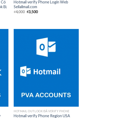
b Có
Hotmail verify Phone Login Web
k Bị
Sellallmail.com
₫
4,000
₫
3,500
 to
Add to
list
wishlist
HOTMAIL OUTLOOK ĐÃ VERIFY PHONE
y
Hotmail verify Phone Region USA