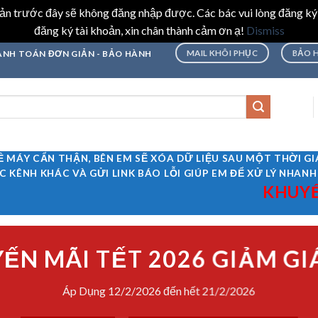
hoản trước đây sẽ không đăng nhập được. Các bác vui lòng đăng ký
đăng ký tài khoản, xin chân thành cảm ơn ạ!
Dismiss
MAIL KHÔI PHỤC
BẢO 
THANH TOÁN ĐƠN GIẢN - BẢO HÀNH
Ề MÁY CẨN THẬN, BÊN EM SẼ XÓA DỮ LIỆU SAU MỘT THỜI 
C KÊNH KHÁC VÀ GỬI LINK BÁO LỖI GIÚP EM ĐỂ XỬ LÝ NHANH
KHUYẾN MÃI T
ẾN MÃI TẾT 2026 GIẢM GI
Áp Dụng 12/2/2026 đến hết 21/2/2026