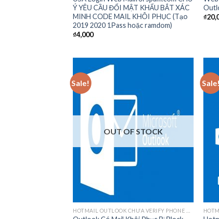
Ý YÊU CẦU ĐỔI MẬT KHẨU BẮT XÁC
Outl
MINH CODE MAIL KHÔI PHỤC (Tạo
₫
20,
2019 2020 1Pass hoặc ramdom)
₫
4,000
Sale!
Sale
Add to
wishlist
OUT OF STOCK
HOTMAIL OUTLOOK CHƯA VERIFY PHONE CÓ MAIL KHÔI PHỤC
HOTM