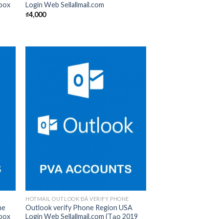
box
Login Web Sellallmail.com
₫
4,000
 to
Add to
list
wishlist
HOTMAIL OUTLOOK ĐÃ VERIFY PHONE
ne
Outlook verify Phone Region USA
box
Login Web Sellallmail.com (Tạo 2019