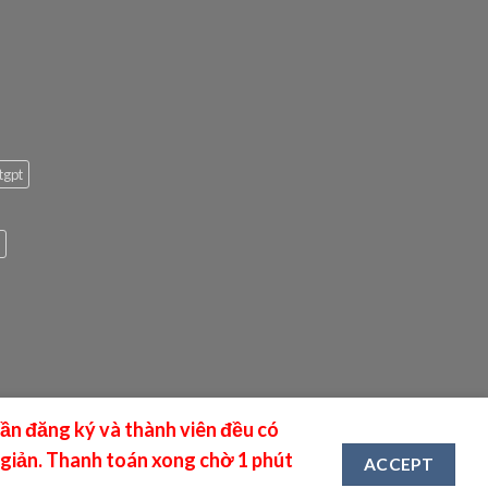
tgpt
cần đăng ký và thành viên đều có
giản. Thanh toán xong chờ 1 phút
ACCEPT
le, Mail.ru , Mail Aol, Mail Yahoo, Email