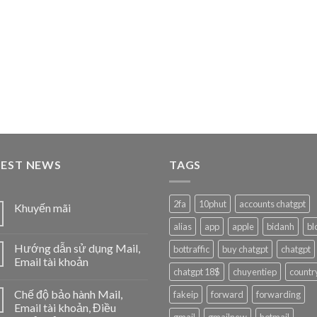
TEST NEWS
TAGS
2fa
10phut
accounts chatgpt
Khuyến mãi
alias
app
apple
bidanh
bl
Hướng dẫn sử dụng Mail,
bottraffic
buy chatgpt
chatgpt
Email tài khoản
chatgpt 18$
chuyentiep
countr
Chế độ bảo hành Mail,
fakeip
forward
forwarding
Email tài khoản, Điều