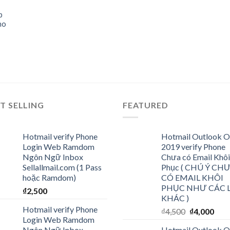
 to
p
list
ho
T SELLING
FEATURED
Hotmail verify Phone
Hotmail Outlook O
Login Web Ramdom
2019 verify Phone
Ngôn Ngữ Inbox
Chưa có Email Khôi
Sellallmail.com (1 Pass
Phục ( CHÚ Ý CH
hoặc Ramdom)
CÓ EMAIL KHÔI
PHỤC NHƯ CÁC 
₫
2,500
KHÁC )
Hotmail verify Phone
₫
4,500
₫
4,000
Login Web Ramdom
Ngôn Ngữ Inbox
Hotmail Outlook O