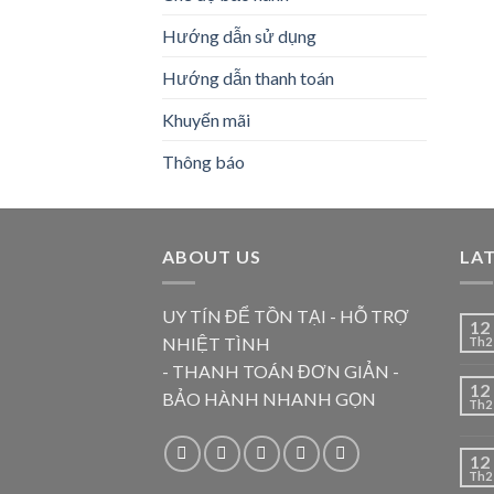
Hướng dẫn sử dụng
Hướng dẫn thanh toán
Khuyến mãi
Thông báo
ABOUT US
LA
UY TÍN ĐỂ TỒN TẠI - HỖ TRỢ
12
NHIỆT TÌNH
Th2
- THANH TOÁN ĐƠN GIẢN -
12
BẢO HÀNH NHANH GỌN
Th2
12
Th2