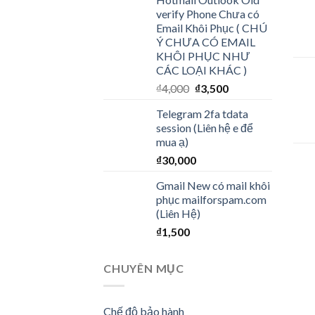
verify Phone Chưa có
Email Khôi Phục ( CHÚ
Ý CHƯA CÓ EMAIL
KHÔI PHỤC NHƯ
CÁC LOẠI KHÁC )
₫
4,000
₫
3,500
Telegram 2fa tdata
session (Liên hệ e để
mua ạ)
₫
30,000
Gmail New có mail khôi
phục mailforspam.com
(Liên Hệ)
₫
1,500
CHUYÊN MỤC
Chế độ bảo hành