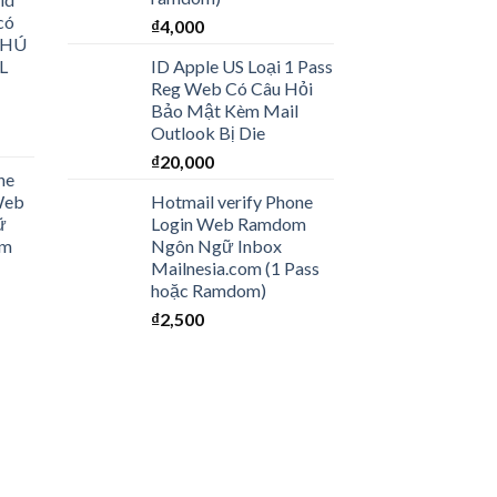
có
₫
4,000
 CHÚ
L
ID Apple US Loại 1 Pass
Reg Web Có Câu Hỏi
Bảo Mật Kèm Mail
Outlook Bị Die
₫
20,000
ne
Web
Hotmail verify Phone
ữ
Login Web Ramdom
om
Ngôn Ngữ Inbox
Mailnesia.com (1 Pass
hoặc Ramdom)
₫
2,500