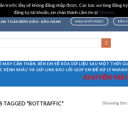
hoản trước đây sẽ không đăng nhập được. Các bác vui lòng đăng ký
đăng ký tài khoản, xin chân thành cảm ơn ạ!
Dismiss
MAIL KHÔI PHỤC
BẢO 
THANH TOÁN ĐƠN GIẢN - BẢO HÀNH
Ề MÁY CẨN THẬN, BÊN EM SẼ XÓA DỮ LIỆU SAU MỘT THỜI 
C KÊNH KHÁC VÀ GỬI LINK BÁO LỖI GIÚP EM ĐỂ XỬ LÝ NHANH
KHUYẾN MÃI TẾ
Showing the s
 TAGGED “BOTTRAFFIC”