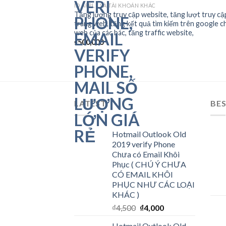
OUT OF STOCK
ID APPLE VÀ TÀI KHOẢN KHÁC
Add
Tăng lượng truy cập website, tăng lượt truy cậ
wish
trang web, tăng kết quả tìm kiếm trên google c
web của các bác, tăng traffic website,
₫
500,000
LATEST
BES
Hotmail Outlook Old
2019 verify Phone
Chưa có Email Khôi
Phục ( CHÚ Ý CHƯA
CÓ EMAIL KHÔI
PHỤC NHƯ CÁC LOẠI
KHÁC )
₫
4,500
₫
4,000
Hotmail Outlook Old