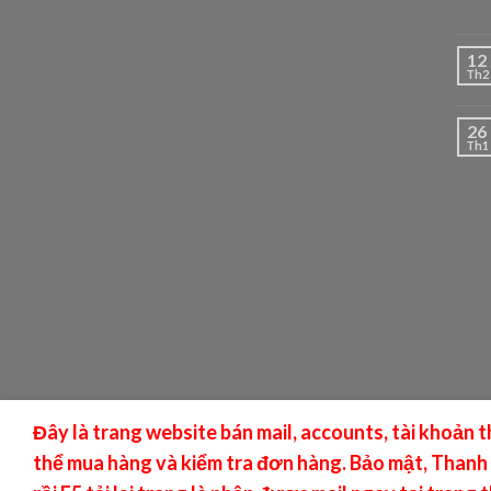
12
Th2
26
Th1
Đây là trang website bán mail, accounts, tài khoản 
thể mua hàng và kiểm tra đơn hàng. Bảo mật, Thanh
MAILMMO.COM Copyright 2026 ©
CREATED 