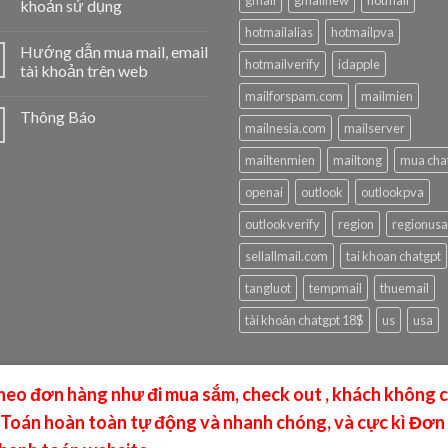
gmail
gmailnew
hotmail
khoản sử dụng
hotmailalias
hotmailpva
Hướng dẫn mua mail, email
hotmailverify
idapple
tài khoản trên web
mailforspam.com
mailmien
Thông Báo
mailnesia.com
mailserver
mailtenmien
mailtong
mua cha
openai
outlook
outlookpva
outlookverify
region
regionusa
sellallmail.com
tai khoan chatgpt
tangluot
tempmail
thuemail
tài khoản chatgpt 18$
us
usa
theo đơn hàng như đi mua sắm, check out , khách không 
 Toán hoàn toàn tự động và nhanh chóng, và cực kì Đơn 
BY FB:DANG TUYEN HUAN - MAILMMO.COM | Hotmail, Outlook, ID App