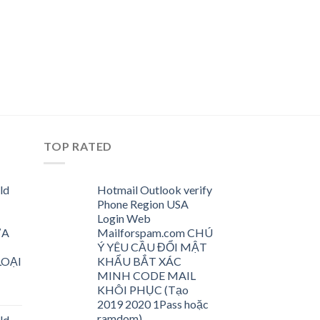
TOP RATED
ld
Hotmail Outlook verify
Phone Region USA
Login Web
ƯA
Mailforspam.com CHÚ
Ý YÊU CẦU ĐỔI MẬT
LOẠI
KHẨU BẮT XÁC
MINH CODE MAIL
KHÔI PHỤC (Tạo
2019 2020 1Pass hoặc
ramdom)
ld