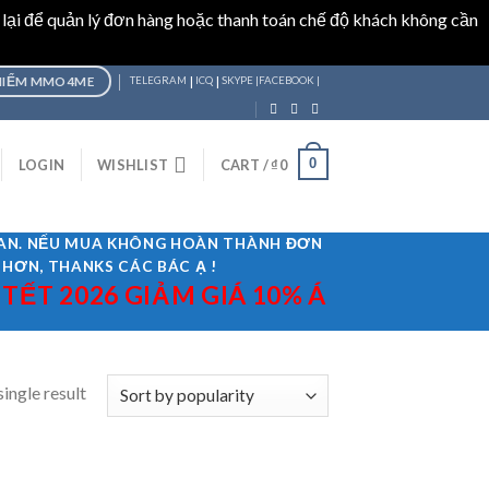
 lại để quản lý đơn hàng hoặc thanh toán chế độ khách không cần
|
|
HIỂM MMO4ME
TELEGRAM
ICQ
SKYPE |
FACEBOOK |
0
LOGIN
WISHLIST
CART /
₫
0
GIAN. NẾU MUA KHÔNG HOÀN THÀNH ĐƠN
 HƠN, THANKS CÁC BÁC Ạ !
T 2026 GIẢM GIÁ 10% ÁP DỤNG MÃ "T
ingle result