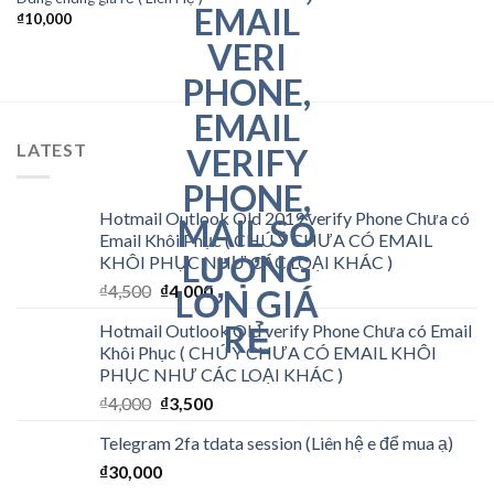
₫
10,000
LATEST
Hotmail Outlook Old 2019 verify Phone Chưa có
Email Khôi Phục ( CHÚ Ý CHƯA CÓ EMAIL
KHÔI PHỤC NHƯ CÁC LOẠI KHÁC )
₫
4,500
₫
4,000
Hotmail Outlook Old verify Phone Chưa có Email
Khôi Phục ( CHÚ Ý CHƯA CÓ EMAIL KHÔI
PHỤC NHƯ CÁC LOẠI KHÁC )
₫
4,000
₫
3,500
Telegram 2fa tdata session (Liên hệ e để mua ạ)
₫
30,000