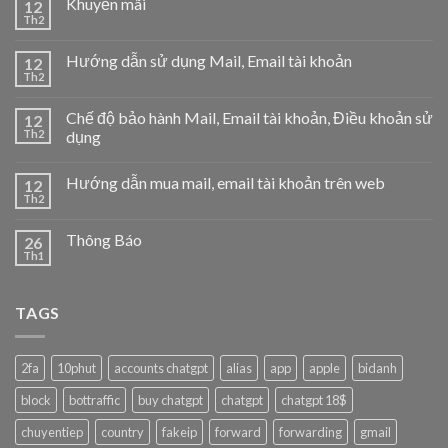
Khuyến mãi
12
Th2
Hướng dẫn sử dụng Mail, Email tài khoản
12
Th2
Chế độ bảo hành Mail, Email tài khoản, Điều khoản sử
12
Th2
dụng
Hướng dẫn mua mail, email tài khoản trên web
12
Th2
Thông Báo
26
Th1
TAGS
2fa
10phut
accounts chatgpt
alias
app
apple
bidanh
block
bottraffic
buy chatgpt
chatgpt
chatgpt 18$
chuyentiep
country
fakeip
forward
forwarding
gmail