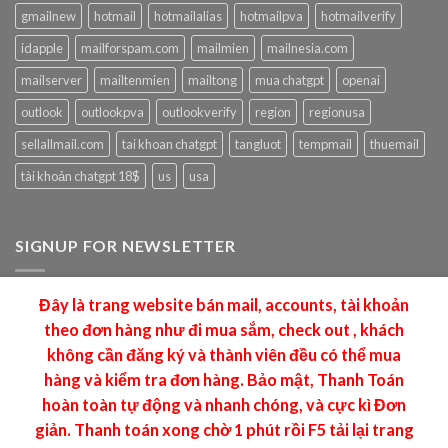
gmailnew
hotmail
hotmailalias
hotmailpva
hotmailverify
idapple
mailforspam.com
mailmien
mailnesia.com
mailserver
mailtenmien
mailtong
mua chatgpt
openai
outlook
outlookpva
outlookverify
region
regionusa
sellallmail.com
tai khoan chatgpt
tangluot
tempmail
thuemail
tài khoản chatgpt 18$
us
usa
SIGNUP FOR NEWSLETTER
Làm Thuê MMO tạo Mail , Acounts
Đây là trang website bán mail, accounts, tài khoản
Mail: dangtuyenhuan@gmail.com
theo đơn hàng như đi mua sắm, check out , khách
không cần đăng ký và thành viên đều có thể mua
hàng và kiểm tra đơn hàng. Bảo mật, Thanh Toán
hoàn toàn tự động và nhanh chóng, và cực kì Đơn
giản. Thanh toán xong chờ 1 phút rồi F5 tải lại trang
MAILMMO.COM Copyright 2026 ©
CREATED BY FB:DANG