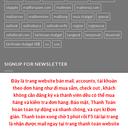
idapple
mailforspam.com
mailmien
mailnesia.com
mailserver
mailtenmien
mailtong
mua chatgpt
openai
outlook
outlookpva
outlookverify
region
regionusa
sellallmail.com
tai khoan chatgpt
tangluot
tempmail
thuemail
tài khoản chatgpt 18$
us
usa
SIGNUP FOR NEWSLETTER
Làm Thuê MMO tạo Mail , Acounts
Đây là trang website bán mail, accounts, tài khoản
Mail: dangtuyenhuan@gmail.com
theo đơn hàng như đi mua sắm, check out , khách
không cần đăng ký và thành viên đều có thể mua
hàng và kiểm tra đơn hàng. Bảo mật, Thanh Toán
hoàn toàn tự động và nhanh chóng, và cực kì Đơn
giản. Thanh toán xong chờ 1 phút rồi F5 tải lại trang
MAILMMO.COM Copyright 2026 ©
CREATED BY FB:DANG
là nhận được mail ngay tại trang thanh toán website
TUYEN HUAN - MAILMMO.COM | Hotmail, Outlook, ID Apple,