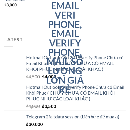
₫
3,000
LATEST
Hotmail Outlook Old 2019 verify Phone Chưa có
Email Khôi Phục ( CHÚ Ý CHƯA CÓ EMAIL
KHÔI PHỤC NHƯ CÁC LOẠI KHÁC )
₫
4,500
₫
4,000
Hotmail Outlook Old verify Phone Chưa có Email
Khôi Phục ( CHÚ Ý CHƯA CÓ EMAIL KHÔI
PHỤC NHƯ CÁC LOẠI KHÁC )
₫
4,000
₫
3,500
Telegram 2fa tdata session (Liên hệ e để mua ạ)
₫
30,000