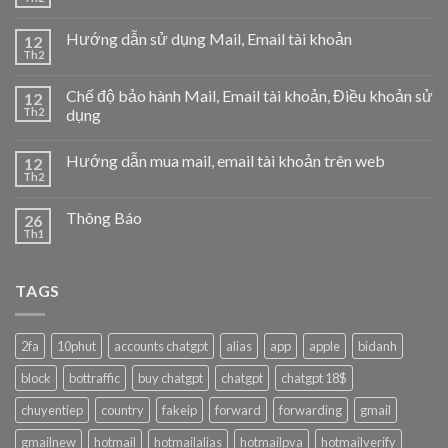
Hướng dẫn sử dụng Mail, Email tài khoản
12
Th2
Chế độ bảo hành Mail, Email tài khoản, Điều khoản sử
12
Th2
dụng
Hướng dẫn mua mail, email tài khoản trên web
12
Th2
Thông Báo
26
Th1
TAGS
2fa
10phut
accounts chatgpt
alias
app
apple
bidanh
block
bottraffic
buy chatgpt
chatgpt
chatgpt 18$
chuyentiep
country
fakeip
forward
forwarding
gmail
gmailnew
hotmail
hotmailalias
hotmailpva
hotmailverify