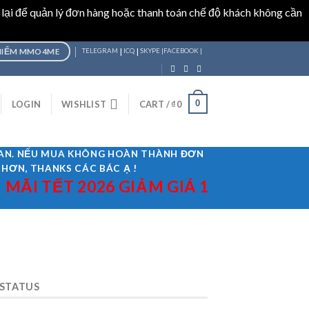
 lại để quản lý đơn hàng hoặc thanh toán chế độ khách không cần
|
|
HIỂM MMO4ME
TELEGRAM
ICQ
SKYPE |
FACEBOOK |
0
LOGIN
WISHLIST
CART /
₫
0
GIAN. NẾU MUA KHÔNG HOÀN THÀNH ĐƠN
 HƠN, THANKS CÁC BÁC Ạ !
I TẾT 2026 GIẢM GIÁ 10% ÁP DỤNG M
 STATUS