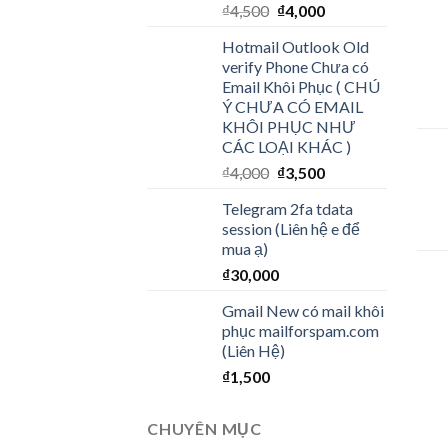
₫
4,500
₫
4,000
Hotmail Outlook Old
verify Phone Chưa có
Email Khôi Phục ( CHÚ
Ý CHƯA CÓ EMAIL
KHÔI PHỤC NHƯ
CÁC LOẠI KHÁC )
₫
4,000
₫
3,500
Telegram 2fa tdata
session (Liên hệ e để
mua ạ)
₫
30,000
Gmail New có mail khôi
phục mailforspam.com
(Liên Hệ)
₫
1,500
CHUYÊN MỤC