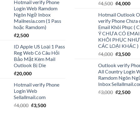
Hotmail verify Phone
₫
4,500
₫
4,000
Login Web Ramdom
Ngôn Ngữ Inbox
Hotmail Outlook O
Mailnesia.com (1 Pass
verify Phone Chưa 
hoặc Ramdom)
Email Khôi Phục (
Ý CHƯA CÓ EMAI
₫
2,500
KHÔI PHỤC NHƯ
CÁC LOẠI KHÁC )
ID Apple US Loại 1 Pass
Reg Web Có Câu Hỏi
₫
4,000
₫
3,500
Bảo Mật Kèm Mail
Outlook Bị Die
Outlook verify Pho
All Country Login 
₫
20,000
Ramdom Ngôn Ng
Inbox Sellallmail.c
Hotmail verify Phone
Login Web
₫
3,000
₫
2,500
Sellallmail.com
₫
4,000
₫
3,500