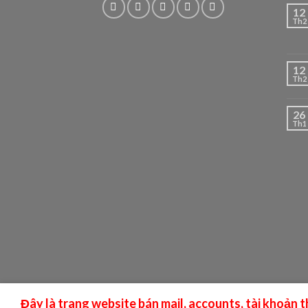
12
Th2
12
Th2
26
Th1
Đây là trang website bán mail, accounts, tài khoản 