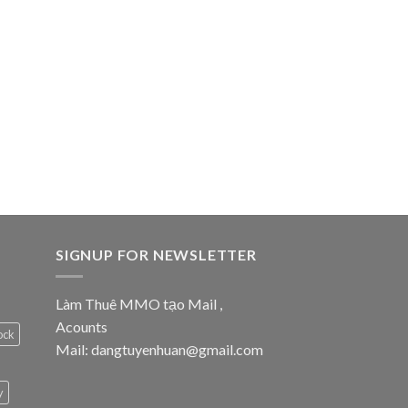
SIGNUP FOR NEWSLETTER
Làm Thuê MMO tạo Mail ,
Acounts
ock
Mail: dangtuyenhuan@gmail.com
y