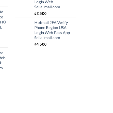
Login Web
Sellallmail.com
ld
₫
3,500
có
 CHÚ
Hotmail 2FA Verify
L
Phone Region USA
Login Web Pass App
Sellallmail.com
₫
4,500
ne
Web
ữ
om