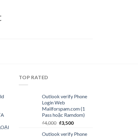
t
TOP RATED
ld
Outlook verify Phone
Login Web
Mailforspam.com (1
ƯA
Pass hoặc Ramdom)
₫
4,000
₫
3,500
LOẠI
Outlook verify Phone