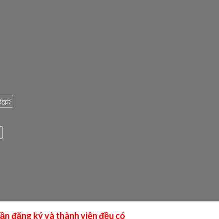
tgpt
cần đăng ký và thành viên đều có