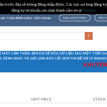
hoản trước đây sẽ không đăng nhập được. Các bác vui lòng đăng ký
đăng ký tài khoản, xin chân thành cảm ơn ạ!
Dismiss
MAIL KHÔI PHỤC
BẢO 
THANH TOÁN ĐƠN GIẢN - BẢO HÀNH
Ề MÁY CẨN THẬN, BÊN EM SẼ XÓA DỮ LIỆU SAU MỘT THỜI 
C KÊNH KHÁC VÀ GỬI LINK BÁO LỖI GIÚP EM ĐỂ XỬ LÝ NHANH
KHUYẾN MÃ
UNIT PRICE
STOCK