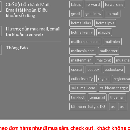
Chế độ bảo hành Mail,
fakeip
forward
forwarding
Email tài khoản, Điều
gmail
gmailnew
hotmail
khoản sử dụng
hotmailalias
hotmailpva
Hướng dẫn mua mail, email
hotmailverify
idapple
tài khoản trên web
mailforspam.com
mailmien
Thông Báo
mailnesia.com
mailserver
mailtenmien
mailtong
mua cha
openai
outlook
outlookpva
outlookverify
region
regionusa
sellallmail.com
tai khoan chatgpt
tangluot
tempmail
thuemail
tài khoản chatgpt 18$
us
usa
theo đơn hàng như đi mua sắm, check out , khách không 