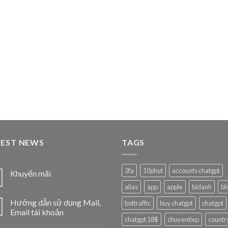
TEST NEWS
TAGS
2fa
10phut
accounts chatgpt
Khuyến mãi
alias
app
apple
bidanh
bl
Hướng dẫn sử dụng Mail,
bottraffic
buy chatgpt
chatgpt
Email tài khoản
chatgpt 18$
chuyentiep
countr