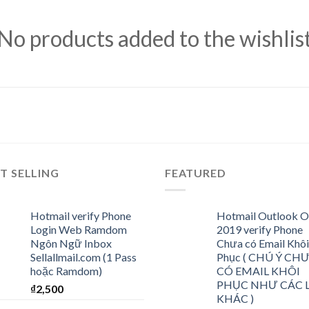
No products added to the wishlis
T SELLING
FEATURED
Hotmail verify Phone
Hotmail Outlook O
Login Web Ramdom
2019 verify Phone
Ngôn Ngữ Inbox
Chưa có Email Khôi
Sellallmail.com (1 Pass
Phục ( CHÚ Ý CH
hoặc Ramdom)
CÓ EMAIL KHÔI
PHỤC NHƯ CÁC 
₫
2,500
KHÁC )