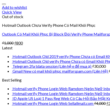
Add to wishlist
Quick View
Out of stock
Hotmail Outlook Chưa Verify Phone Có Mail Khôi Phục
Outlook Có Mail Khôi Phục Bị Block Đòi Verify Phone Mailfor
₫
1,000
₫
800
Latest
Hotmail Outlook Old 2019 verify Phone Chưa có Ema
Hotmail Outlook Old verify Phone Chưa có Email Kh
Telegram 2fa tdata session (Liên hệ e để mua ạ)
₫
30,000
Gmail New có mail khôi phục mailforspam.com (Liên Hệ)
Best Selling
Hotmail verify Phone Login Web Ramdom Ngôn Ngữ Inbox
Hotmail verify Phone Login Web Ramdom Ngôn Ngữ Inbo
ID Apple US Loại 1 Pass Reg Web Có Câu Hỏi Bảo Mật K
Hotmail verify Phone Login Web Sellallmail.com
₫
4,000
₫