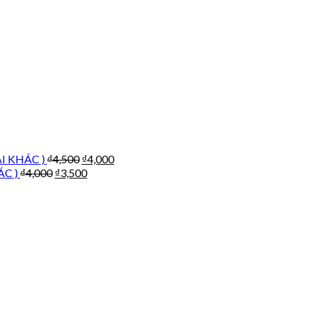
ẠI KHÁC )
₫
4,500
₫
4,000
ÁC )
₫
4,000
₫
3,500