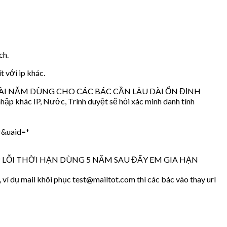
ch.
t với ip khác.
ÀI NĂM DÙNG CHO CÁC BÁC CẦN LÂU DÀI ỔN ĐỊNH
 nhập khác IP, Nước, Trình duyệt sẽ hỏi xác minh danh tính
r&uaid=*
 LỖI THỜI HẠN DÙNG 5 NĂM SAU ĐẤY EM GIA HẠN
í dụ mail khôi phục test@mailtot.com thì các bác vào thay url