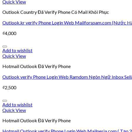
Quick View
Outlook Country Đã Verify Phone Có Mail Khôi Phục
Outlook.kr verify Phone Login Web Mailforspam.com (Nước H
₫
4,000
Add to wishlist
Quick View
Hotmail Outlook Đã Verify Phone
Outlook verify Phone Login Web Ramdom Ngôn Ngữ Inbox Sella
₫
2,500
Add to wishlist
Quick View
Hotmail Outlook Đã Verify Phone
Hotmail Outlook verify Phone Login Web Mailnesia.com ( Tạo 