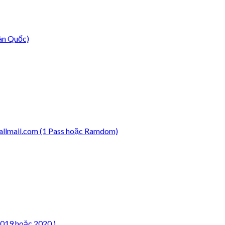
àn Quốc)
llmail.com (1 Pass hoặc Ramdom)
2019 hoặc 2020 )