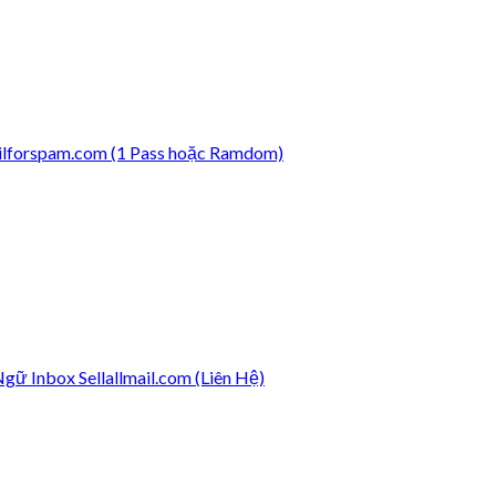
lforspam.com (1 Pass hoặc Ramdom)
ữ Inbox Sellallmail.com (Liên Hệ)