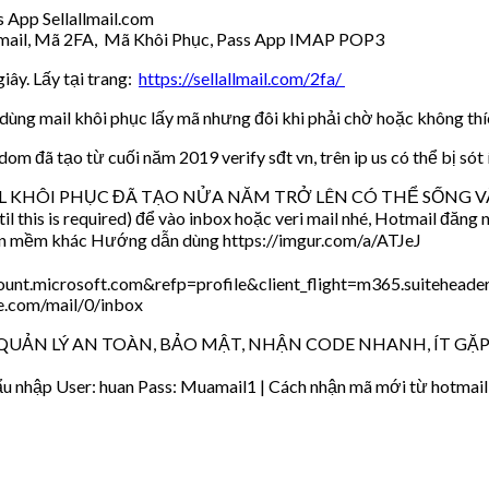
App Sellallmail.com
nfo mail, Mã 2FA, Mã Khôi Phục, Pass App IMAP POP3
iây. Lấy tại trang:
https://sellallmail.com/2fa/
 dùng mail khôi phục lấy mã nhưng đôi khi phải chờ hoặc không thí
 đã tạo từ cuối năm 2019 verify sđt vn, trên ip us có thể bị sót í
IL KHÔI PHỤC ĐÃ TẠO NỬA NĂM TRỞ LÊN CÓ THỂ SỐNG V
il this is required) để vào inbox hoặc veri mail nhé, Hotmail đăng
ần mềm khác Hướng dẫn dùng https://imgur.com/a/ATJeJ
nt.microsoft.com&refp=profile&client_flight=m365.suiteheade
ve.com/mail/0/inbox
QUẢN LÝ AN TOÀN, BẢO MẬT, NHẬN CODE NHANH, ÍT GẶP
u nhập User: huan Pass: Muamail1 | Cách nhận mã mới từ hotmail, v