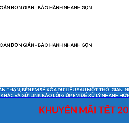
H TOÁN ĐƠN GIẢN - BẢO HÀNH NHANH GỌN
H TOÁN ĐƠN GIẢN - BẢO HÀNH NHANH GỌN
ẨN THẬN, BÊN EM SẼ XÓA DỮ LIỆU SAU MỘT THỜI GIAN.
HÁC VÀ GỬI LINK BÁO LỖI GIÚP EM ĐỂ XỬ LÝ NHANH HƠN
KHUYẾN MÃI TẾT 2026 