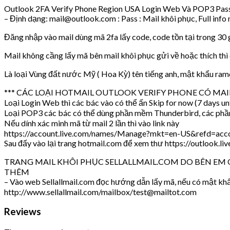
Outlook 2FA Verify Phone Region USA Login Web Và POP3 Pass 
– Định dạng: mail@outlook.com : Pass : Mail khôi phục, Full i
Đăng nhập vào mail dùng mã 2fa lấy code, code tồn tại trong 30 g
Mail không cầng lấy mã bên mail khôi phục gửi về hoặc thích thì
Là loại Vùng đất nước Mỹ ( Hoa Kỳ) tên tiếng anh, mật khẩu ramdom
*** CÁC LOẠI HOTMAIL OUTLOOK VERIFY PHONE CÓ MA
Loại Login Web thì các bác vào có thể ấn Skip for now (7 days unt
Loại POP3 các bác có thể dùng phần mềm Thunderbird, các ph
Nếu dính xác minh mã từ mail 2 lần thì vào link này
https://account.live.com/names/Manage?mkt=en-US&refd=accou
Sau đấy vào lại trang hotmail.com để xem thư https://outlook.li
TRANG MAIL KHÔI PHỤC SELLALLMAIL.COM DO BÊN EM 
THÊM
– Vào web Sellallmail.com đọc hướng dẫn lấy mã, nếu có mật khẩ
http://www.sellallmail.com/mailbox/test@mailtot.com
Reviews