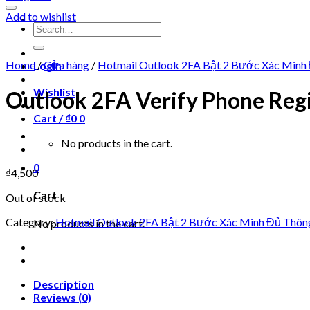
Add to wishlist
Search
for:
Home
/
Cửa hàng
/
Hotmail Outlook 2FA Bật 2 Bước Xác Minh
Login
Wishlist
Outlook 2FA Verify Phone Regi
Cart /
₫
0
0
No products in the cart.
0
₫
4,500
Cart
Out of stock
Category:
Hotmail Outlook 2FA Bật 2 Bước Xác Minh Đủ Thôn
No products in the cart.
Description
Reviews (0)