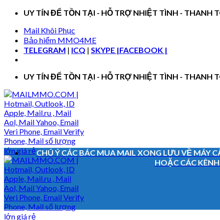
Skip
UY TÍN ĐỂ TỒN TẠI - HỖ TRỢ NHIỆT TÌNH - THAN
to
Mail Khôi Phục
content
Bảo hiểm MMO4ME
TELEGRAM
|
ICQ
|
SKYPE |
FACEBOOK |
UY TÍN ĐỂ TỒN TẠI - HỖ TRỢ NHIỆT TÌNH - THAN
CHÚ Ý CÁC BÁC MUA MAIL XONG LƯU VỀ MÁY C
HOẶC CÁC KÊNH K