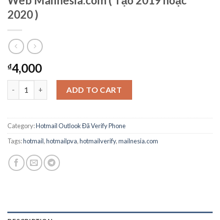
Web Mailnesia.com ( Tạo 2019 hoặc
2020 )
4,000
₫
Hotmail Outlook verify Phone Login Web Mailnesia.com ( Tạo 20
ADD TO CART
Category:
Hotmail Outlook Đã Verify Phone
Tags:
hotmail
,
hotmailpva
,
hotmailverify
,
mailnesia.com