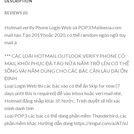
DESCRIPTION
REVIEWS (0)
Hotmail verify Phone Login Web và POP3 Mailnesia.com
mail tạo Tạo 2019 hoặc 2020, có thể ramdom ngôn ngữ tùy
mail ạ
*** CÁC LOẠI HOTMAIL OUTLOOK VERIFY PHONE CÓ
MAIL KHÔI PHỤC ĐÃ TẠO NỬA NĂM TRỞ LÊN CÓ THỂ
SỐNG VÀI NĂM DÙNG CHO CÁC BÁC CẦN LÂU DÀI ỔN
ĐỊNH
Loại Login Web thì các bác vào có thể ấn Skip for now (7
days until this is required) để vào inbox hoặc veri mail nhé,
Hotmail đăng nhập khác IP, Nước, Trình duyệt sẽ hỏi xác
minh danh tính
Loại POP3 các bác có thể dùng phần mềm Thunderbird, các
phần mềm khác Hướng dẫn dùng https://imgur.com/a/ATJeJ