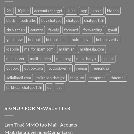
2fa
10phut
accounts chatgpt
alias
app
apple
bidanh
block
bottraffic
buy chatgpt
chatgpt
chatgpt 18$
chuyentiep
country
fakeip
forward
forwarding
gmail
gmailnew
hotmail
hotmailalias
hotmailpva
hotmailverify
idapple
mailforspam.com
mailmien
mailnesia.com
mailserver
mailtenmien
mailtong
mua chatgpt
openai
outlook
outlookpva
outlookverify
region
regionusa
sellallmail.com
tai khoan chatgpt
tangluot
tempmail
thuemail
tài khoản chatgpt 18$
us
usa
SIGNUP FOR NEWSLETTER
Làm Thuê MMO tạo Mail , Acounts
Mail: dangtuyenhuan@gmail.com