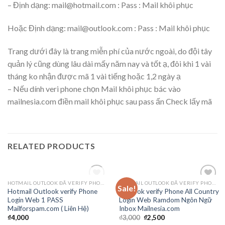
– Định dạng: mail@hotmail.com : Pass : Mail khôi phục
Hoặc Định dạng: mail@outlook.com : Pass : Mail khôi phục
Trang dưới đây là trang miễn phí của nước ngoài, do đội tây
quản lý cũng dùng lâu dài mấy năm nay và tốt ạ, đôi khi 1 vài
tháng ko nhận được mã 1 vài tiếng hoặc 1,2 ngày ạ
– Nếu dính veri phone chọn Mail khôi phục bác vào
mailnesia.com điền mail khôi phục sau pass ấn Check lấy mã
RELATED PRODUCTS
OUT OF STOCK
HOTMAIL OUTLOOK ĐÃ VERIFY PHONE
HOTMAIL OUTLOOK ĐÃ VERIFY PHONE
Sale!
Add to
Add to
Hotmail Outlook verify Phone
Outlook verify Phone All Country
wishlist
wishlist
Login Web 1 PASS
Login Web Ramdom Ngôn Ngữ
Mailforspam.com ( Liên Hệ)
Inbox Mailnesia.com
₫
4,000
₫
3,000
₫
2,500