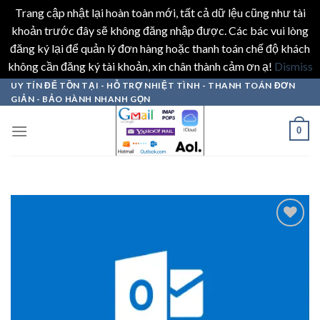
Trang cập nhật lại hoàn toàn mới, tất cả dữ lệu cũng như tài
khoản trước đây sẽ không đăng nhập được. Các bác vui lòng
đăng ký lại để quản lý đơn hàng hoặc thanh toán chế độ khách
không cần đăng ký tài khoản, xin chân thành cảm ơn ạ!
Dismiss
Skip
UY TÍN ĐỂ TỒN TẠI - HỖ TRỢ NHIỆT TÌNH - THANH TOÁN ĐƠN
GIẢN - BẢO HÀNH NHANH GỌN
to
content
0
Add to
wishlist