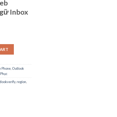
Web
gữ Inbox
ntry Login Web Ramdom Ngôn Ngữ Inbox Sellallmail.com quantity
CART
y Phone
,
Outlook
 Phục
tlookverify
,
region
,