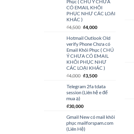
Phục ( CHÚ Ý CHƯA
CÓ EMAIL KHÔI
PHỤC NHƯ CÁC LOẠI
KHÁC )
₫
4,500
₫
4,000
Hotmail Outlook Old
verify Phone Chưa có
Email Khôi Phục ( CHÚ
Ý CHƯA CÓ EMAIL
KHÔI PHỤC NHƯ
CÁC LOẠI KHÁC )
₫
4,000
₫
3,500
Telegram 2fa tdata
session (Liên hệ e để
mua ạ)
₫
30,000
Gmail New có mail khôi
phục mailforspam.com
(Liên Hệ)