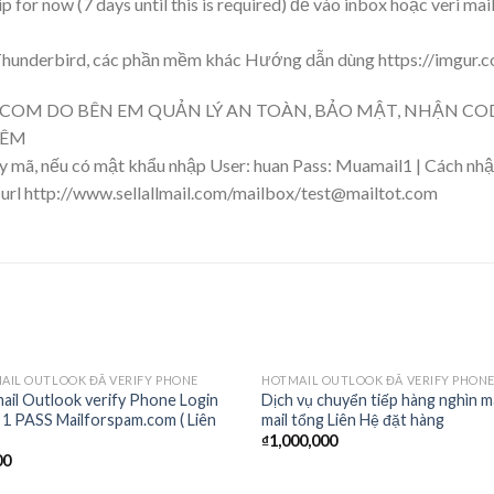
p for now (7 days until this is required) để vào inbox hoặc veri m
hunderbird, các phần mềm khác Hướng dẫn dùng https://imgur.
.COM DO BÊN EM QUẢN LÝ AN TOÀN, BẢO MẬT, NHẬN COD
HÊM
y mã, nếu có mật khẩu nhập User: huan Pass: Muamail1 | Cách nhận
 url http://www.sellallmail.com/mailbox/test@mailtot.com
OUT OF STOCK
OUT OF STOCK
AIL OUTLOOK ĐÃ VERIFY PHONE
HOTMAIL OUTLOOK ĐÃ VERIFY PHON
Add to
Ad
ail Outlook verify Phone Login
Dịch vụ chuyển tiếp hàng nghìn ma
wishlist
wis
1 PASS Mailforspam.com ( Liên
mail tổng Liên Hệ đặt hàng
₫
1,000,000
00