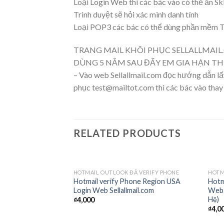
Loại Login Web thì các bác vào có thể ấn Ski
Trình duyệt sẽ hỏi xác minh danh tính
Loại POP3 các bác có thể dùng phần mềm T
TRANG MAIL KHÔI PHỤC SELLALLMAIL
DÙNG 5 NĂM SAU ĐẤY EM GIA HẠN T
– Vào web Sellallmail.com đọc hướng dẫn lấ
phục test@mailtot.com thì các bác vào thay
RELATED PRODUCTS
HOTMAIL OUTLOOK ĐÃ VERIFY PHONE
HOTM
Add to
Hotmail verify Phone Region USA
Hotm
wishlist
Login Web Sellallmail.com
Web 
Hệ)
₫
4,000
₫
4,0