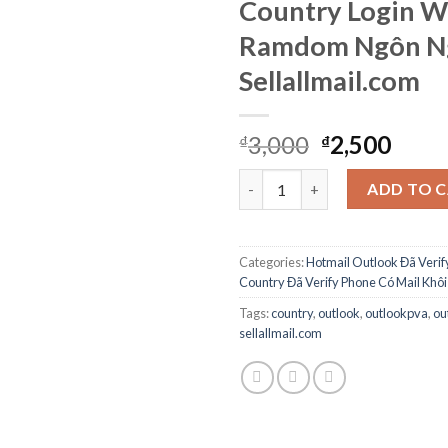
Country Login 
Ramdom Ngôn N
Sellallmail.com
3,000
2,500
₫
₫
Outlook verify Phone All Cou
ADD TO 
Categories:
Hotmail Outlook Đã Verif
Country Đã Verify Phone Có Mail Khôi
Tags:
country
,
outlook
,
outlookpva
,
ou
sellallmail.com