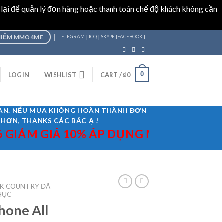
 lại để quản lý đơn hàng hoặc thanh toán chế độ khách không cần
|
|
HIỂM MMO4ME
TELEGRAM
ICQ
SKYPE |
FACEBOOK |
0
LOGIN
WISHLIST
CART /
₫
0
GIAN. NẾU MUA KHÔNG HOÀN THÀNH ĐƠN
 HƠN, THANKS CÁC BÁC Ạ !
M GIÁ 10% ÁP DỤNG MÃ "TET2026" VÀ
K COUNTRY ĐÃ
HỤC
hone All