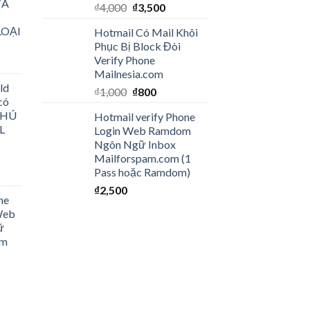
ƯA
₫
4,000
₫
3,500
LOẠI
Hotmail Có Mail Khôi
Phục Bị Block Đòi
Verify Phone
Mailnesia.com
ld
₫
1,000
₫
800
có
 CHÚ
Hotmail verify Phone
L
Login Web Ramdom
Ngôn Ngữ Inbox
Mailforspam.com (1
Pass hoặc Ramdom)
₫
2,500
ne
Web
ữ
om