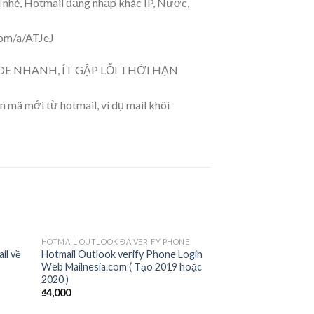
ail nhé, Hotmail đăng nhập khác IP, Nước,
com/a/ATJeJ
E NHANH, ÍT GẶP LỖI THỜI HẠN
 mã mới từ hotmail, ví dụ mail khôi
OUT O
E
HOTMAIL OUTLOOK ĐÃ VERIFY PHONE
HOTMAIL OUTLOOK Đ
Sale!
d to
Add to
il về
Hotmail Outlook verify Phone Login
Hotmail Outlook Al
hlist
wishlist
Web Mailnesia.com ( Tạo 2019 hoặc
Login Web Ramdo
2020 )
Sellallmail.com (nh
₫
4,000
₫
1,500
₫
1,200