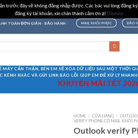
hoản trước đây sẽ không đăng nhập được. Các bác vui lòng đăng ký
đăng ký tài khoản, xin chân thành cảm ơn ạ!
Dismiss
MAIL KHÔI PHỤC
BẢO 
THANH TOÁN ĐƠN GIẢN - BẢO HÀNH
Ề MÁY CẨN THẬN, BÊN EM SẼ XÓA DỮ LIỆU SAU MỘT THỜI 
C KÊNH KHÁC VÀ GỬI LINK BÁO LỖI GIÚP EM ĐỂ XỬ LÝ NHANH
KHUYẾN MÃI TẾT 2026 GIẢ
HOME
/
CỬA HÀNG
/
OUTLOO
VERIFY PHONE CÓ MAIL KHÔI P
Outlook verify P
Add to
wishlist