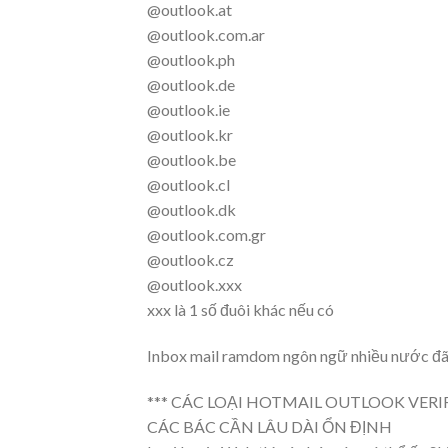
@outlook.at
@outlook.com.ar
@outlook.ph
@outlook.de
@outlook.ie
@outlook.kr
@outlook.be
@outlook.cl
@outlook.dk
@outlook.com.gr
@outlook.cz
@outlook.xxx
xxx là 1 số đuôi khác nếu có
Inbox mail ramdom ngôn ngữ nhiều nước đã t
*** CÁC LOẠI HOTMAIL OUTLOOK VER
CÁC BÁC CẦN LÂU DÀI ỔN ĐỊNH