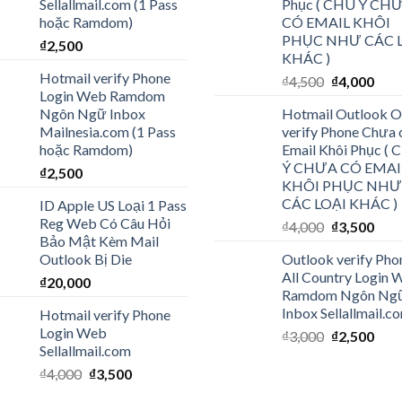
Sellallmail.com (1 Pass
Phục ( CHÚ Ý CH
hoặc Ramdom)
CÓ EMAIL KHÔI
PHỤC NHƯ CÁC 
₫
2,500
KHÁC )
Hotmail verify Phone
₫
4,500
₫
4,000
Login Web Ramdom
Ngôn Ngữ Inbox
Hotmail Outlook O
Mailnesia.com (1 Pass
verify Phone Chưa 
hoặc Ramdom)
Email Khôi Phục (
Ý CHƯA CÓ EMAI
₫
2,500
KHÔI PHỤC NHƯ
CÁC LOẠI KHÁC )
ID Apple US Loại 1 Pass
Reg Web Có Câu Hỏi
₫
4,000
₫
3,500
Bảo Mật Kèm Mail
Outlook Bị Die
Outlook verify Pho
All Country Login 
₫
20,000
Ramdom Ngôn Ng
Inbox Sellallmail.c
Hotmail verify Phone
Login Web
₫
3,000
₫
2,500
Sellallmail.com
₫
4,000
₫
3,500