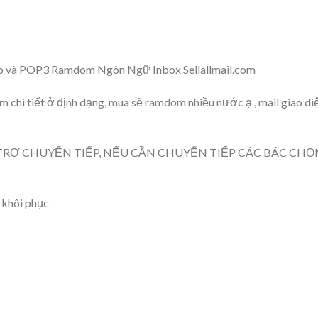
eb và POP3 Ramdom Ngôn Ngữ Inbox Sellallmail.com
m chi tiết ở định dạng, mua sẽ ramdom nhiều nước ạ , mail giao d
 TRỢ CHUYỂN TIẾP, NẾU CẦN CHUYỂN TIẾP CÁC BÁC CHỌ
 khôi phục