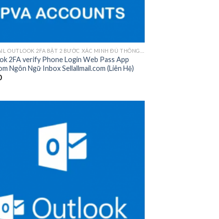
HOTMAIL OUTLOOK 2FA BẬT 2 BƯỚC XÁC MINH ĐỦ THÔNG TIN
ok 2FA verify Phone Login Web Pass App
m Ngôn Ngữ Inbox Sellallmail.com (Liên Hệ)
0
Add to
wishlist