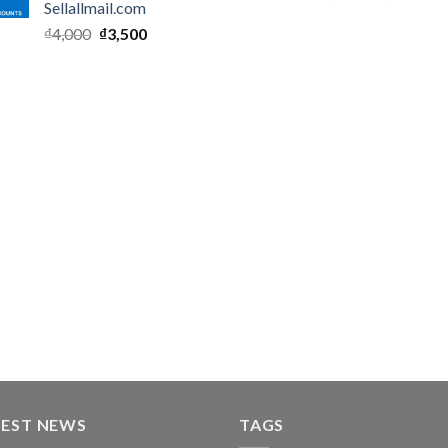
Sellallmail.com
₫
4,000
₫
3,500
TEST NEWS
TAGS