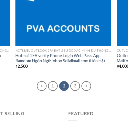
HOTMAIL OUTLOOK 2FA BẬT 2 BƯỚC XÁC MINH ĐỦ THÔNG TIN
HOTMAIL OUTLOOK 2FA BẬT 2 BƯỚC XÁC MINH ĐỦ THÔNG TIN
OUTLO
p
Hotmail 2FA verify Phone Login Web Pass App
Outlo
Ramdom Ngôn Ngữ Inbox Sellallmail.com (Liên Hệ)
Mailf
₫
2,500
₫
4,00
1
2
3
T SELLING
FEATURED