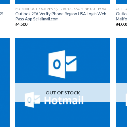
HOTMAIL OUTLOOK 2FA BẬT 2 BƯỚC XÁC MINH ĐỦ THÔNG TIN
OUTLO
SS
Outlook 2FA Verify Phone Region USA Login Web
Outlo
Pass App Sellallmail.com
Mailf
₫
4,500
₫
4,00
 to
Add to
list
wishlist
OUT OF STOCK