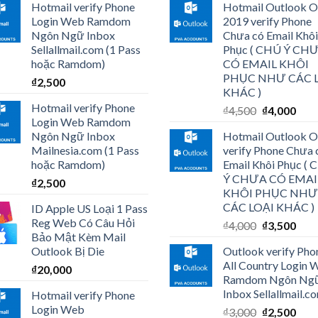
Hotmail verify Phone
Hotmail Outlook O
Login Web Ramdom
2019 verify Phone
Ngôn Ngữ Inbox
Chưa có Email Khôi
Sellallmail.com (1 Pass
Phục ( CHÚ Ý CH
hoặc Ramdom)
CÓ EMAIL KHÔI
PHỤC NHƯ CÁC 
₫
2,500
KHÁC )
Hotmail verify Phone
₫
4,500
₫
4,000
Login Web Ramdom
Ngôn Ngữ Inbox
Hotmail Outlook O
Mailnesia.com (1 Pass
verify Phone Chưa 
hoặc Ramdom)
Email Khôi Phục (
Ý CHƯA CÓ EMAI
₫
2,500
KHÔI PHỤC NHƯ
CÁC LOẠI KHÁC )
ID Apple US Loại 1 Pass
Reg Web Có Câu Hỏi
₫
4,000
₫
3,500
Bảo Mật Kèm Mail
Outlook Bị Die
Outlook verify Pho
All Country Login 
₫
20,000
Ramdom Ngôn Ng
Inbox Sellallmail.c
Hotmail verify Phone
Login Web
₫
3,000
₫
2,500