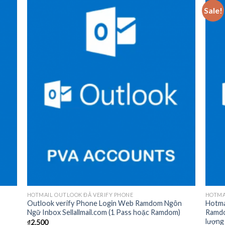
Sale!
 to
Add to
list
wishlist
HOTMAIL OUTLOOK ĐÃ VERIFY PHONE
HOTMA
Outlook verify Phone Login Web Ramdom Ngôn
Hotma
Ngữ Inbox Sellallmail.com (1 Pass hoặc Ramdom)
Ramdo
lượng
₫
2,500