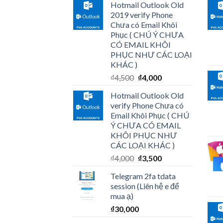
Hotmail Outlook Old
2019 verify Phone
Chưa có Email Khôi
Phục ( CHÚ Ý CHƯA
CÓ EMAIL KHÔI
PHỤC NHƯ CÁC LOẠI
KHÁC )
₫
4,500
₫
4,000
Hotmail Outlook Old
verify Phone Chưa có
Email Khôi Phục ( CHÚ
Ý CHƯA CÓ EMAIL
KHÔI PHỤC NHƯ
CÁC LOẠI KHÁC )
₫
4,000
₫
3,500
Telegram 2fa tdata
session (Liên hệ e để
mua ạ)
₫
30,000