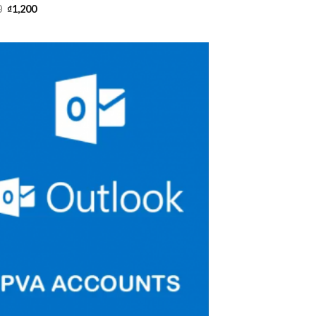
0
₫
1,200
Add to
wishlist