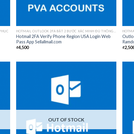
 PHỤC
HOTMAIL OUTLOOK 2FA BẬT 2 BƯỚC XÁC MINH ĐỦ THÔNG TIN
Hotmail 2FA Verify Phone Region USA Login Web
Outlo
Pass App Sellallmail.com
Ramdo
₫
4,500
₫
2,50
 to
Add to
list
wishlist
OUT OF STOCK