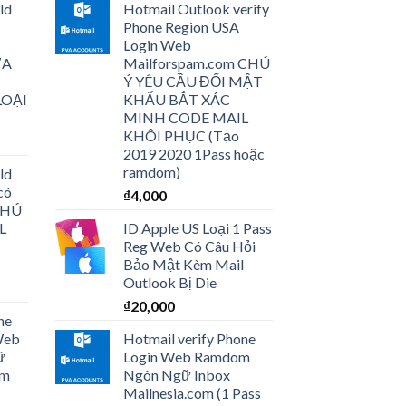
ld
Hotmail Outlook verify
Phone Region USA
Login Web
ƯA
Mailforspam.com CHÚ
Ý YÊU CẦU ĐỔI MẬT
LOẠI
KHẨU BẮT XÁC
MINH CODE MAIL
KHÔI PHỤC (Tạo
2019 2020 1Pass hoặc
ramdom)
ld
có
₫
4,000
 CHÚ
L
ID Apple US Loại 1 Pass
Reg Web Có Câu Hỏi
Bảo Mật Kèm Mail
Outlook Bị Die
₫
20,000
ne
Web
Hotmail verify Phone
ữ
Login Web Ramdom
om
Ngôn Ngữ Inbox
Mailnesia.com (1 Pass