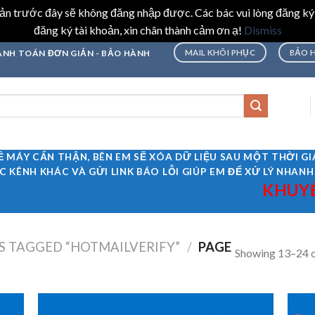
hoản trước đây sẽ không đăng nhập được. Các bác vui lòng đăng ký
đăng ký tài khoản, xin chân thành cảm ơn ạ!
Dismiss
MAIL KHÔI PHỤC
BẢO 
THANH TOÁN ĐƠN GIẢN - BẢO HÀNH
Ề MÁY CẨN THẬN, BÊN EM SẼ XÓA DỮ LIỆU SAU MỘT THỜI 
C KÊNH KHÁC VÀ GỬI LINK BÁO LỖI GIÚP EM ĐỂ XỬ LÝ NHANH
KHUYẾN MÃI
 TAGGED “HOTMAILVERIFY”
/
PAGE
Showing 13–24 o