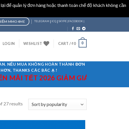
 lại để quản lý đơn hàng hoặc thanh toán chế độ khách không cần
|
|
HIỂM MMO4ME
TELEGRAM
ICQ
SKYPE |
FACEBOOK |
0
LOGIN
WISHLIST
CART /
₫
0
GIAN. NẾU MUA KHÔNG HOÀN THÀNH ĐƠN
 HƠN, THANKS CÁC BÁC Ạ !
 TẾT 2026 GIẢM GIÁ 10% ÁP DỤNG MÃ
f 27 results