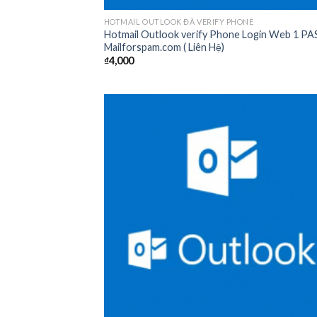
HOTMAIL OUTLOOK ĐÃ VERIFY PHONE
Hotmail Outlook verify Phone Login Web 1 PA
Mailforspam.com ( Liên Hệ)
₫
4,000
Add
wish