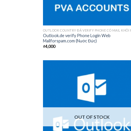
OUTLOOK COUNTRY ĐÃ VERIFY PHONE CÓ MAIL KHÔI
Outlook.de verify Phone Login Web
Mailforspam.com (Nước Đức)
₫
4,000
Add
wish
OUT OF STOCK