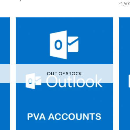
₫
1,50
 to
Add to
list
wishlist
OUT OF STOCK