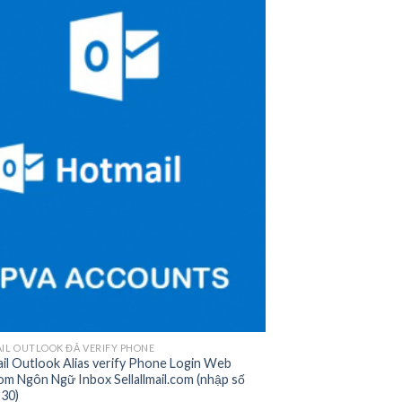
Add to
wishlist
IL OUTLOOK ĐÃ VERIFY PHONE
il Outlook Alias verify Phone Login Web
m Ngôn Ngữ Inbox Sellallmail.com (nhập số
 30)