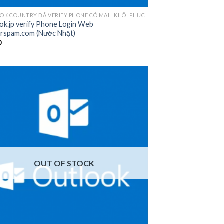
OK COUNTRY ĐÃ VERIFY PHONE CÓ MAIL KHÔI PHỤC
ok.jp verify Phone Login Web
orspam.com (Nước Nhật)
0
Add to
wishlist
OUT OF STOCK